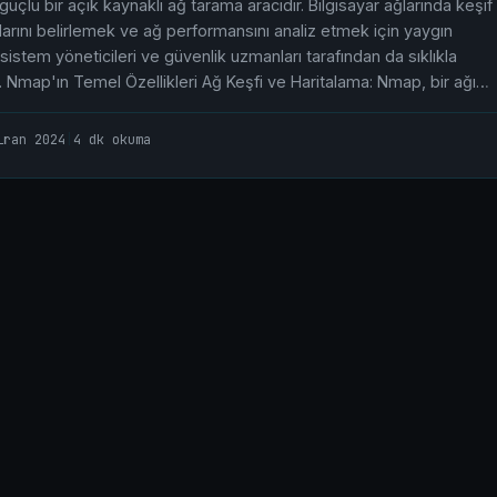
 güçlü bir açık kaynaklı ağ tarama aracıdır. Bilgisayar ağlarında keşif
arını belirlemek ve ağ performansını analiz etmek için yaygın
a, sistem yöneticileri ve güvenlik uzmanları tarafından da sıklıkla
ır. Nmap'ın Temel Özellikleri Ağ Keşfi ve Haritalama: Nmap, bir ağı…
iran 2024
|
4 dk okuma