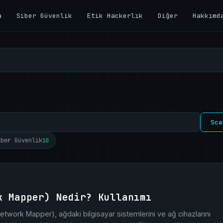
a
Siber Güvenlik
Etik Hackerlık
Diğer
Hakkımd
Sca
iber Güvenlik
10
k Mapper) Nedir? Kullanımı
work Mapper), ağdaki bilgisayar sistemlerini ve ağ cihazlarını