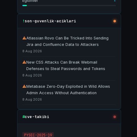
1
Eğitimler
son-guvenlik-aciklari
!
⚠
Atlassian Rovo Can Be Tricked Into Sending
Jira and Confluence Data to Attackers
8 Aug 2026
⚠
New CSS Attacks Can Break Webmail
Defenses to Steal Passwords and Tokens
8 Aug 2026
⚠
Metabase Zero-Day Exploited in Wild Allows
Admin Access Without Authentication
8 Aug 2026
cve-takibi
#
PYSEC-2025-19