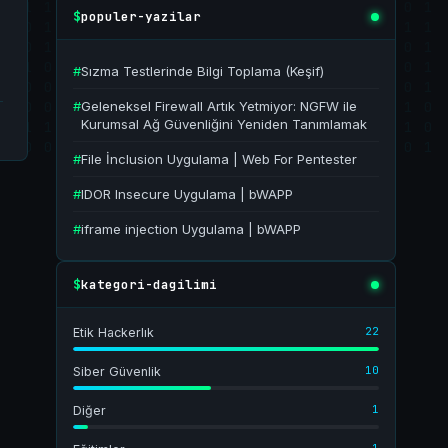
populer-yazilar
$
#
Sızma Testlerinde Bilgi Toplama (Keşif)
#
Geleneksel Firewall Artık Yetmiyor: NGFW ile
Kurumsal Ağ Güvenliğini Yeniden Tanımlamak
#
File İnclusion Uygulama | Web For Pentester
#
IDOR Insecure Uygulama | bWAPP
#
iframe injection Uygulama | bWAPP
kategori-dagilimi
$
22
Etik Hackerlık
10
Siber Güvenlik
1
Diğer