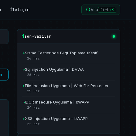
a
İletişim
Ara
Ctrl
+
K
son-yazilar
$
>
Sızma Testlerinde Bilgi Toplama (Keşif)
26 Haz
>
Sql injection Uygulama | DVWA
n
26 Haz
>
File İnclusion Uygulama | Web For Pentester
25 Haz
>
IDOR Insecure Uygulama | bWAPP
24 Haz
>
XSS injection Uygulama – bWAPP
22 Haz