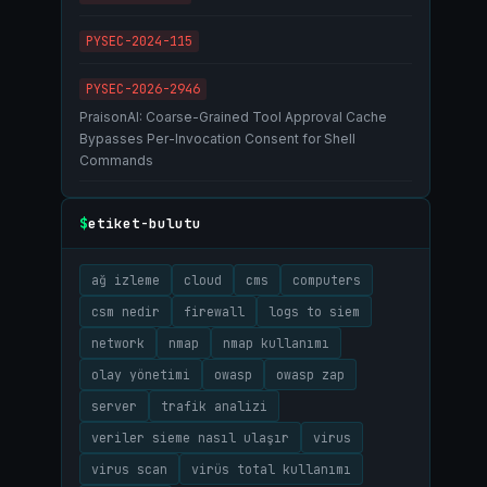
PYSEC-2024-115
PYSEC-2026-2946
PraisonAI: Coarse-Grained Tool Approval Cache
Bypasses Per-Invocation Consent for Shell
Commands
etiket-bulutu
$
ağ izleme
cloud
cms
computers
csm nedir
firewall
logs to siem
network
nmap
nmap kullanımı
olay yönetimi
owasp
owasp zap
server
trafik analizi
veriler sieme nasıl ulaşır
virus
virus scan
virüs total kullanımı