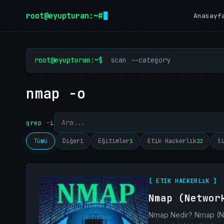
İçeriğe geç
root@eyupturan:~#
Anasayf
root@eyupturan:~$
scan --category
nmap -o
grep -i
Tümü
Diğer
Eğitimler
Etik Hackerlık
S
1
1
22
[ ETIK HACKERLıK ]
Nmap (Networ
Nmap Nedir? Nmap (Net