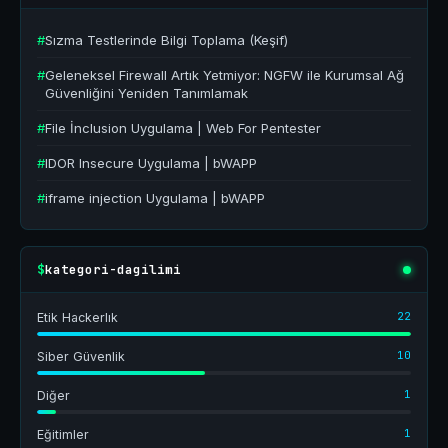
#
Sızma Testlerinde Bilgi Toplama (Keşif)
#
Geleneksel Firewall Artık Yetmiyor: NGFW ile Kurumsal Ağ
Güvenliğini Yeniden Tanımlamak
#
File İnclusion Uygulama | Web For Pentester
#
IDOR Insecure Uygulama | bWAPP
#
iframe injection Uygulama | bWAPP
kategori-dagilimi
$
22
Etik Hackerlık
10
Siber Güvenlik
1
Diğer
1
Eğitimler