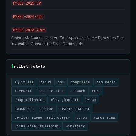
PYSEC-2025-19
PYSEC-2024-115
PYSEC-2026-2946
PraisonAI: Coarse-Grained Tool Approval Cache Bypasses Per-
Invocation Consent for Shell Commands
etiket-bulutu
$
ağ izleme
cloud
cms
computers
csm nedir
firewall
logs to siem
network
nmap
nmap kullanımı
olay yönetimi
owasp
owasp zap
server
trafik analizi
veriler sieme nasıl ulaşır
virus
virus scan
virüs total kullanımı
wireshark