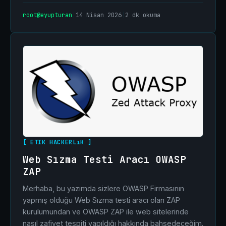
root@eyupturan
|
14 Nisan 2026
|
2 dk okuma
[ ETIK HACKERLıK ]
Web Sızma Testi Aracı OWASP
ZAP
Merhaba, bu yazımda sizlere OWASP Firmasının
yapmış olduğu Web Sızma testi aracı olan ZAP
kurulumundan ve OWASP ZAP ile web sitelerinde
nasıl zafiyet tespiti yapıldığı hakkında bahsedeceğim.