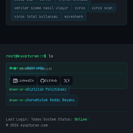
veriler sieme nasıl ulaşır
virus
virus scan
virüs total kullanımı
wireshark
root@eyupturan:~$
ls
Hakkımda
drwxr-xr-x
└─$
connect --social
İletişim
drwxr-xr-x
LinkedIn
GitHub
X
Gizlilik Politikası
drwxr-xr-x
Sorumluluk Reddi Beyanı
drwxr-xr-x
Last Login:
Today
|
System Status:
Online
|
© 2026 eyupturan.com