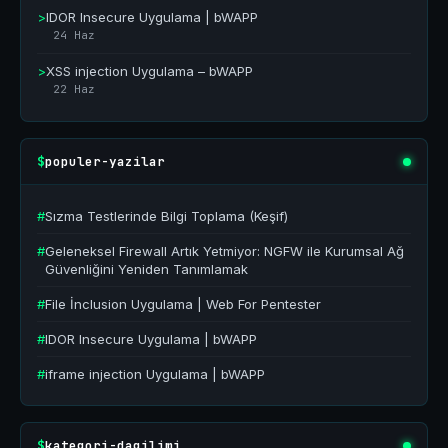
>
IDOR Insecure Uygulama | bWAPP
24 Haz
>
XSS injection Uygulama – bWAPP
22 Haz
populer-yazilar
$
#
Sızma Testlerinde Bilgi Toplama (Keşif)
#
Geleneksel Firewall Artık Yetmiyor: NGFW ile Kurumsal Ağ
Güvenliğini Yeniden Tanımlamak
#
File İnclusion Uygulama | Web For Pentester
#
IDOR Insecure Uygulama | bWAPP
#
iframe injection Uygulama | bWAPP
kategori-dagilimi
$