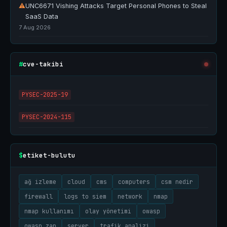
⚠
UNC6671 Vishing Attacks Target Personal Phones to Steal
SaaS Data
7 Aug 2026
cve-takibi
#
PYSEC-2025-19
PYSEC-2024-115
etiket-bulutu
$
ağ izleme
cloud
cms
computers
csm nedir
firewall
logs to siem
network
nmap
nmap kullanımı
olay yönetimi
owasp
owasp zap
server
trafik analizi