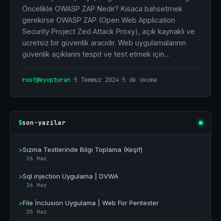
Öncelikle OWASP ZAP Nedir? Kısaca bahsetmek
gerekirse OWASP ZAP (Open Web Application
Security Project Zed Attack Proxy), açık kaynaklı ve
ücretsiz bir güvenlik aracıdır. Web uygulamalarının
güvenlik açıklarını tespit ve test etmek için…
root@eyupturan
|
5 Temmuz 2024
|
5 dk okuma
son-yazilar
$
>
Sızma Testlerinde Bilgi Toplama (Keşif)
26 Haz
>
Sql injection Uygulama | DVWA
26 Haz
>
File İnclusion Uygulama | Web For Pentester
25 Haz