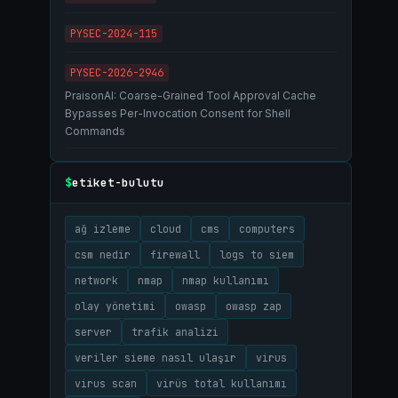
PYSEC-2024-115
PYSEC-2026-2946
PraisonAI: Coarse-Grained Tool Approval Cache
Bypasses Per-Invocation Consent for Shell
Commands
etiket-bulutu
$
ağ izleme
cloud
cms
computers
csm nedir
firewall
logs to siem
network
nmap
nmap kullanımı
olay yönetimi
owasp
owasp zap
server
trafik analizi
veriler sieme nasıl ulaşır
virus
virus scan
virüs total kullanımı