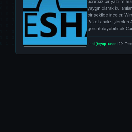
ücretsiz bir yazılım ara
yaygın olarak kullanıl
bir şekilde inceler. Wi
Paket analiz işlemleri A
görüntüleyebilmek Ca
root@eyupturan
|
29 Tem