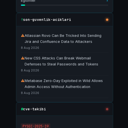
1
Eğitimler
son-guvenlik-aciklari
!
⚠
Atlassian Rovo Can Be Tricked Into Sending
Jira and Confluence Data to Attackers
8 Aug 2026
⚠
New CSS Attacks Can Break Webmail
Defenses to Steal Passwords and Tokens
8 Aug 2026
⚠
Metabase Zero-Day Exploited in Wild Allows
Admin Access Without Authentication
8 Aug 2026
cve-takibi
#
PYSEC-2025-19