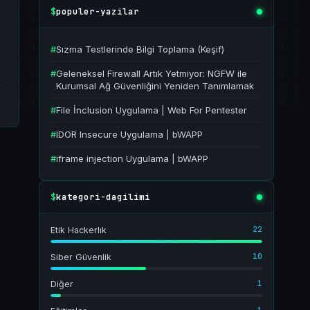
populer-yazilar
$
#
Sızma Testlerinde Bilgi Toplama (Keşif)
#
Geleneksel Firewall Artık Yetmiyor: NGFW ile
Kurumsal Ağ Güvenliğini Yeniden Tanımlamak
#
File İnclusion Uygulama | Web For Pentester
#
IDOR Insecure Uygulama | bWAPP
#
iframe injection Uygulama | bWAPP
kategori-dagilimi
$
22
Etik Hackerlık
10
Siber Güvenlik
1
Diğer