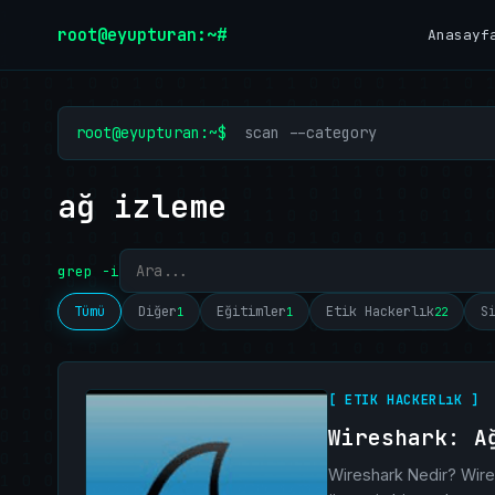
İçeriğe geç
root@eyupturan:~#
Anasayf
root@eyupturan:~$
scan --category
ağ izleme
grep -i
Tümü
Diğer
Eğitimler
Etik Hackerlık
S
1
1
22
[ ETIK HACKERLıK ]
Wireshark: A
Wireshark Nedir? Wiresh