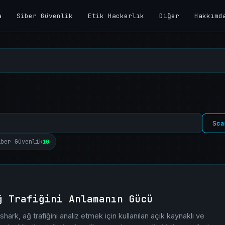
a
Siber Güvenlik
Etik Hackerlık
Diğer
Hakkımd
Sca
iber Güvenlik
10
ğ Trafiğini Anlamanın Gücü
ark, ağ trafiğini analiz etmek için kullanılan açık kaynaklı ve