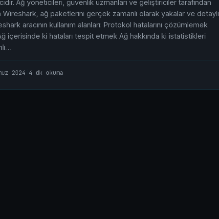
cıdır. Ağ yöneticileri, güvenlik uzmanları ve geliştiriciler tarafından
an Wireshark, ağ paketlerini gerçek zamanlı olarak yakalar ve detaylı
reshark aracının kullanım alanları: Protokol hatalarını çözümlemek
ğ içerisinde ki hataları tespit etmek Ağ hakkında ki istatistikleri
nlı…
muz 2024
|
4 dk okuma