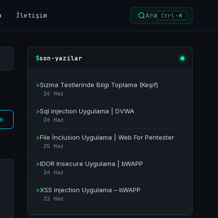
a
İletişim
Ara
Ctrl
+
K
son-yazilar
$
>
Sızma Testlerinde Bilgi Toplama (Keşif)
26 Haz
>
Sql injection Uygulama | DVWA
n
26 Haz
>
File İnclusion Uygulama | Web For Pentester
25 Haz
>
IDOR Insecure Uygulama | bWAPP
24 Haz
>
XSS injection Uygulama – bWAPP
22 Haz