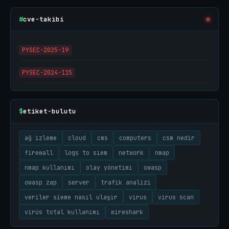
cve-takibi
#
PYSEC-2025-19
PYSEC-2024-115
etiket-bulutu
$
ağ izleme
cloud
cms
computers
csm nedir
firewall
logs to siem
network
nmap
nmap kullanımı
olay yönetimi
owasp
owasp zap
server
trafik analizi
veriler sieme nasıl ulaşır
virus
virus scan
virüs total kullanımı
wireshark