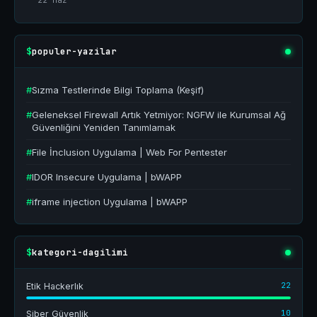
22 Haz
populer-yazilar
$
#
Sızma Testlerinde Bilgi Toplama (Keşif)
#
Geleneksel Firewall Artık Yetmiyor: NGFW ile Kurumsal Ağ
Güvenliğini Yeniden Tanımlamak
#
File İnclusion Uygulama | Web For Pentester
#
IDOR Insecure Uygulama | bWAPP
#
iframe injection Uygulama | bWAPP
kategori-dagilimi
$
22
Etik Hackerlık
10
Siber Güvenlik