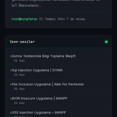
IoT (Nesnelerin…
root@eyupturan
|
21 Temmuz 2024
|
7 dk okuma
son-yazilar
$
>
Sızma Testlerinde Bilgi Toplama (Keşif)
26 Haz
>
Sql injection Uygulama | DVWA
26 Haz
>
File İnclusion Uygulama | Web For Pentester
25 Haz
>
IDOR Insecure Uygulama | bWAPP
24 Haz
>
XSS injection Uygulama – bWAPP