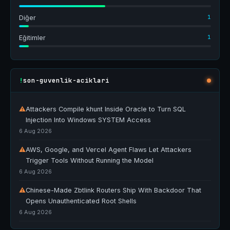
1
Diğer
1
Eğitimler
son-guvenlik-aciklari
!
⚠
Attackers Compile khunt Inside Oracle to Turn SQL
Injection Into Windows SYSTEM Access
6 Aug 2026
⚠
AWS, Google, and Vercel Agent Flaws Let Attackers
Trigger Tools Without Running the Model
6 Aug 2026
⚠
Chinese-Made Zbtlink Routers Ship With Backdoor That
Opens Unauthenticated Root Shells
6 Aug 2026