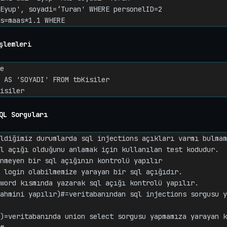
Eyup', soyadi=‘Turan' WHERE personelID=2

s=maas*1.1 WHERE
şlemleri
e

 AS 'SOYADI' FROM tbKisiler

isiler
QL Sorguları
ldiğimiz durumlarda sql injections açıkları varmı bulmam
l açığı olduğunu anlamak için kullanılan test kodudur.

nmeyen bir sql açığının kontrolü yapılır

 login olabilmemize yarayan bir sql açığıdır.

word kısmında yazarak sql açığı kontrolü yapılır.

ahmini yapılır)#=veritabanından sql injections sorgusu y
)=veritabanında union select sorgusu yapmamıza yarayan k