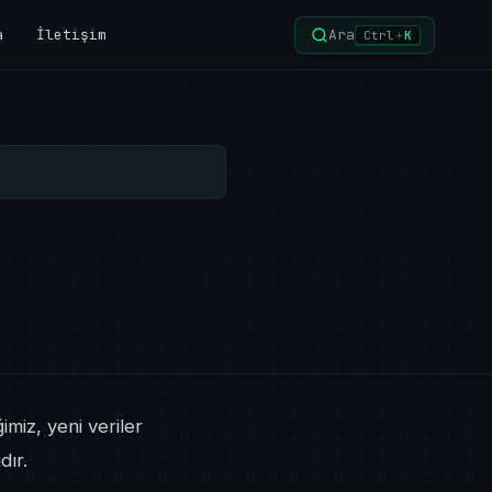
a
İletişim
Ara
Ctrl
+
K
imiz, yeni veriler
dır.