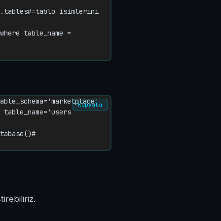
.tables#=tablo isimlerini 
where table_name = 
able_schema='marketplace'

Kopyala
 table_name='users

tabase()#

rebiliriz.