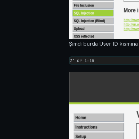
Şimdi burda User ID kısmına
2' or 1=1# 