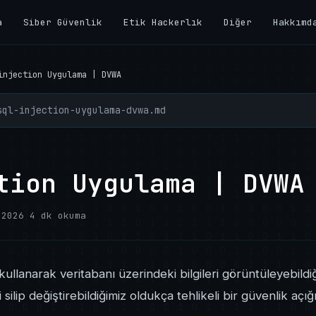
a
Siber Güvenlik
Etik Hackerlık
Diğer
Hakkımd
injection Uygulama | DVWA
sql-injection-uygulama-dvwa.md
tion Uygulama | DVWA
 2026
|
4 dk okuma
i kullanarak veritabanı üzerindeki bilgileri görüntüleyebildiğ
 silip değiştirebildiğimiz oldukça tehlikeli bir güvenlik açığı