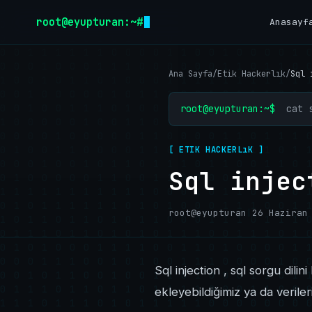
İçeriğe geç
root@eyupturan:~#
Anasayf
Ana Sayfa
/
Etik Hackerlık
/
Sql 
root@eyupturan:~$
cat 
[ ETIK HACKERLıK ]
Sql injec
root@eyupturan
|
26 Haziran
Sql injection , sql sorgu dilin
ekleyebildiğimiz ya da verileri