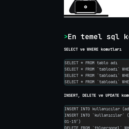
En temel sql k
SELECT ve WHERE komutları
SELECT * FROM tablo adı

SELECT * FROM `tabloadı` WHE
SELECT * FROM `tabloadı` WHE
SELECT * FROM `tabloadı` WHE
INSERT, DELETE ve UPDATE kom
INSERT INTO kullanıcılar (ad
INSERT INTO `kullanıcılar` (
01-15’)

DELETE FROM `tblpersonel` WH