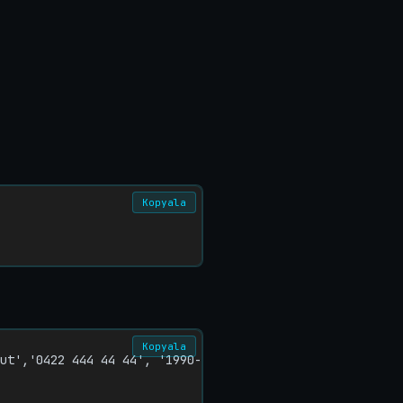
Kopyala
Kopyala
ut','0422 444 44 44', '1990-