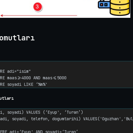
omutları
RE adi="isim"

RE maas>=4000 AND maas<=5000

RE soyadi LIKE ‘%m%'
utları
i, soyadi) VALUES (‘Eyup', ‘Turan’)

adi, soyadi, telefon, dogumtarihi) VALUES('Oguzhan','Bul
ERE adi=‘Eyup' AND soyadi=‘Turan’
