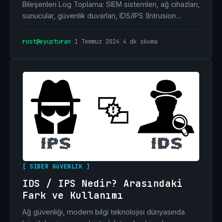
Bileşenleri Log Toplama: SIEM sistemleri, ağ cihazları,
sunucular, güvenlik duvarları, IDS/IPS (Intrusion…
root@eyupturan
|
1 Temmuz 2024
|
4 dk okuma
[ SIBER GüVENLIK ]
IDS / IPS Nedir? Arasındaki
Fark ve Kullanımı
Ağ güvenliği, modern bilgi teknolojisi dünyasında