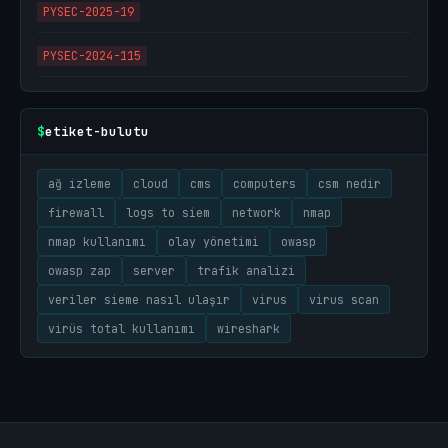
PYSEC-2025-19
PYSEC-2024-115
etiket-bulutu
$
ağ izleme
cloud
cms
computers
csm nedir
firewall
logs to siem
network
nmap
nmap kullanımı
olay yönetimi
owasp
owasp zap
server
trafik analizi
veriler sieme nasıl ulaşır
virus
virus scan
virüs total kullanımı
wireshark