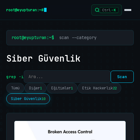
İçeriğe geç
root@eyupturan:~#
Ctrl
+
K
root@eyupturan:~$
scan --category
Siber Güvenlik
grep -i
Scan
Tümü
Diğer
Eğitimler
Etik Hackerlık
1
1
22
Siber Güvenlik
10