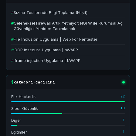
#
Sızma Testlerinde Bilgi Toplama (Keşif)
#
Geleneksel Firewall Artık Yetmiyor: NGFW ile Kurumsal Ağ
Güvenliğini Yeniden Tanımlamak
#
File İnclusion Uygulama | Web For Pentester
#
IDOR Insecure Uygulama | bWAPP
#
iframe injection Uygulama | bWAPP
kategori-dagilimi
$
22
Etik Hackerlık
10
Siber Güvenlik
1
Diğer
1
Eğitimler