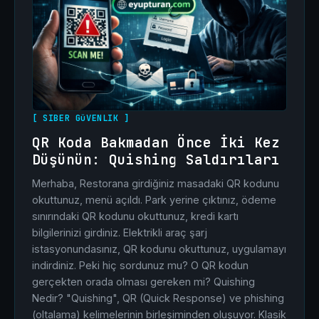
[ SIBER GüVENLIK ]
QR Koda Bakmadan Önce İki Kez
Düşünün: Quishing Saldırıları
Merhaba, Restorana girdiğiniz masadaki QR kodunu
okuttunuz, menü açıldı. Park yerine çıktınız, ödeme
sınırındaki QR kodunu okuttunuz, kredi kartı
bilgilerinizi girdiniz. Elektrikli araç şarj
istasyonundasınız, QR kodunu okuttunuz, uygulamayı
indirdiniz. Peki hiç sordunuz mu? O QR kodun
gerçekten orada olması gereken mi? Quishing
Nedir? "Quishing", QR (Quick Response) ve phishing
(oltalama) kelimelerinin birleşiminden oluşuyor. Klasik