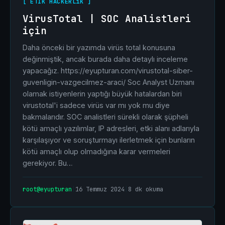
[ ETIK HACKERLıK ]
VirusTotal | SOC Analistleri
için
Daha önceki bir yazımda virüs total konusuna
değinmiştik, ancak burada daha detaylı inceleme
yapacağız. https://eyupturan.com/virustotal-siber-
guvenligin-vazgecilmez-araci/ Soc Analyst Uzmanı
olamak istiyenlerin yaptığı büyük hatalardan biri
virustotal'i sadece virüs var mı yok mu diye
bakmalarıdır. SOC analistleri sürekli olarak şüpheli
kötü amaçlı yazılımlar, IP adresleri, etki alanı adlarıyla
karşılaşıyor ve soruşturmayı ilerletmek için bunların
kötü amaçlı olup olmadığına karar vermeleri
gerekiyor. Bu…
root@eyupturan
|
16 Temmuz 2024
|
8 dk okuma