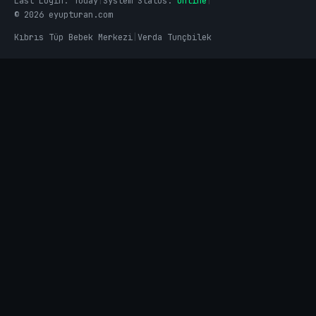
Last Login:
Today
|
System Status:
Online
|
© 2026 eyupturan.com
Kıbrıs Tüp Bebek Merkezi
|
Verda Tunçbilek