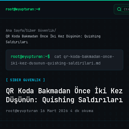
İçeriğe geç
root@eyupturan:~#
Ct
Ana Sayfa
/
Siber Güvenlik
/
QR Koda Bakmadan Önce İki Kez Düşünün: Quishing
Saldırıları
root@eyupturan:~$
cat qr-koda-bakmadan-once-
iki-kez-dusunun-quishing-saldirilari.md
[ SIBER GüVENLIK ]
QR Koda Bakmadan Önce İki Kez
Düşünün: Quishing Saldırıları
root@eyupturan
|
16 Mart 2026
|
4 dk okuma