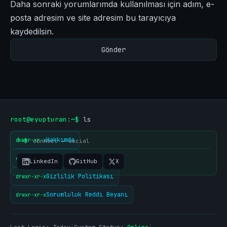
Daha sonraki yorumlarımda kullanılması için adım, e-
posta adresim ve site adresim bu tarayıcıya
kaydedilsin.
root@eyupturan:~$
ls
Hakkımda
drwxr-xr-x
└─$
connect --social
İletişim
drwxr-xr-x
LinkedIn
GitHub
X
Gizlilik Politikası
drwxr-xr-x
Sorumluluk Reddi Beyanı
drwxr-xr-x