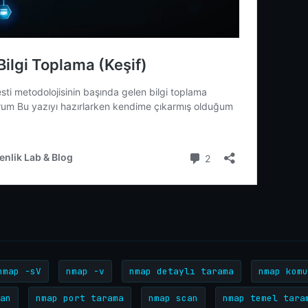
nmap -sV
nmap -v
nmap detaylı tarama
nmap komu
an
nmap port tarama
nmap scan
nmap temel tara