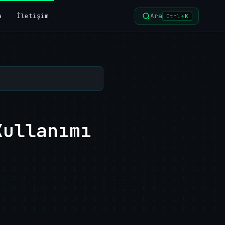
a
İletişim
Ara
Ctrl
+
K
Kullanımı