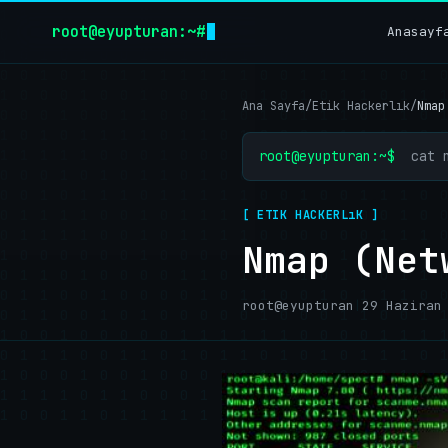
İçeriğe geç
root@eyupturan:~#
Anasayf
Ana Sayfa
/
Etik Hackerlık
/
Nmap
root@eyupturan:~$
cat 
[ ETIK HACKERLıK ]
Nmap (Net
root@eyupturan
|
29 Haziran