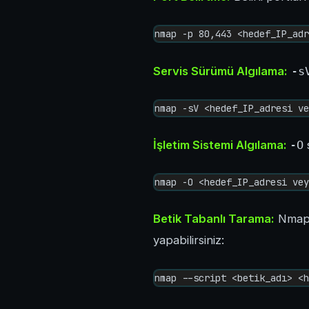
nmap -p 80,443 <hedef_IP_adr
Servis Sürümü Algılama:
-s
nmap -sV <hedef_IP_adresi ve
İşletim Sistemi Algılama:
-O
s
nmap -O <hedef_IP_adresi vey
Betik Tabanlı Tarama:
Nmap S
yapabilirsiniz:
nmap --script <betik_adı> <h