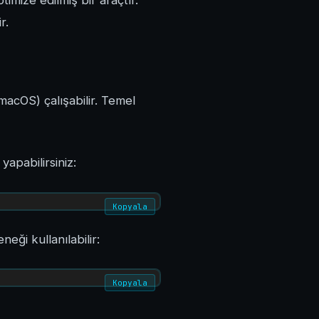
imize edilmiş bir araçtır.
r.
 macOS) çalışabilir. Temel
yapabilirsiniz:
Kopyala
eği kullanılabilir:
Kopyala