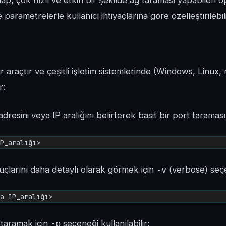
ap, çok hızlı ve etkin bir şekilde ağ taraması yapabilen opt
 parametrelerle kullanıcı ihtiyaçlarına göre özelleştirilebili
r araçtır ve çeşitli işletim sistemlerinde (Windows, Linux,
r:
dresini veya IP aralığını belirterek basit bir port taraması 
P_aralığı>
larını daha detaylı olarak görmek için
-v
(verbose) seçen
a IP_aralığı>
ı taramak için
-p
seçeneği kullanılabilir: