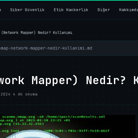
a
Siber Güvenlik
Etik Hackerlık
Diğer
Hakkımd
 (Network Mapper) Nedir? Kullanımı
nmap-network-mapper-nedir-kullanimi.md
work Mapper) Nedir? 
 2024
|
4 dk okuma