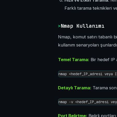
Hızlı ve Etkin Tarama
: Nm
Farklı tarama teknikleri ve
Nmap Kullanımı
Nmap, komut satırı tabanlı bi
kullanım senaryoları şunlardı
Temel Tarama:
Bir hedef IP a
nmap <hedef_IP_adresi veya I
Detaylı Tarama:
Tarama sonuç
nmap -v <hedef_IP_adresi vey
Port Belirtme:
Belirli portlar