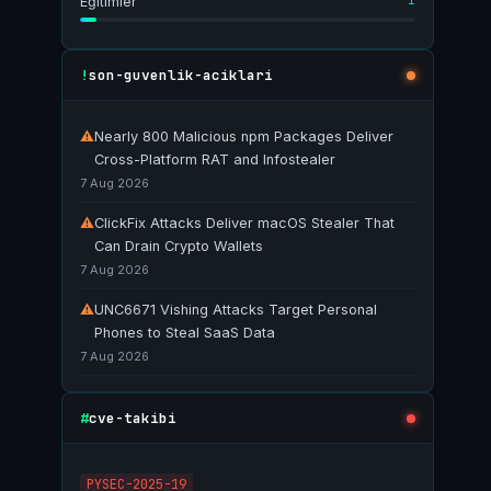
1
Eğitimler
son-guvenlik-aciklari
!
⚠
Nearly 800 Malicious npm Packages Deliver
Cross-Platform RAT and Infostealer
7 Aug 2026
⚠
ClickFix Attacks Deliver macOS Stealer That
Can Drain Crypto Wallets
7 Aug 2026
⚠
UNC6671 Vishing Attacks Target Personal
Phones to Steal SaaS Data
7 Aug 2026
cve-takibi
#
PYSEC-2025-19