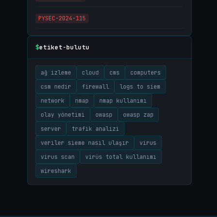
PYSEC-2024-115
etiket-bulutu
$
ağ izleme
cloud
cms
computers
csm nedir
firewall
logs to siem
network
nmap
nmap kullanımı
olay yönetimi
owasp
owasp zap
server
trafik analizi
veriler sieme nasıl ulaşır
virus
virus scan
virüs total kullanımı
wireshark