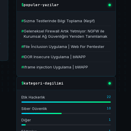
populer-yazilar
$
#
Sızma Testlerinde Bilgi Toplama (Keşif)
#
Geleneksel Firewall Artık Yetmiyor: NGFW ile
Kurumsal Ağ Güvenliğini Yeniden Tanımlamak
#
File İnclusion Uygulama | Web For Pentester
#
IDOR Insecure Uygulama | bWAPP
#
iframe injection Uygulama | bWAPP
kategori-dagilimi
$
22
Etik Hackerlık
10
Siber Güvenlik
1
Diğer