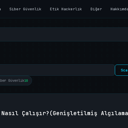
a
Siber Güvenlik
Etik Hackerlık
Diğer
Hakkımd
Sca
iber Güvenlik
10
 Nasıl Çalışır?(Genişletilmiş Algılam