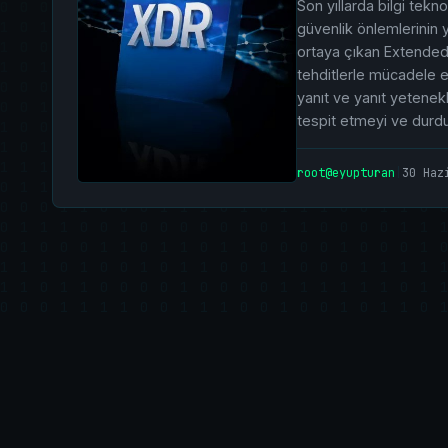
Son yıllarda bilgi tekn
güvenlik önlemlerinin y
ortaya çıkan Extended
tehditlerle mücadele ed
yanıt ve yanıt yetenekle
tespit etmeyi ve dur
root@eyupturan
|
30 Haz