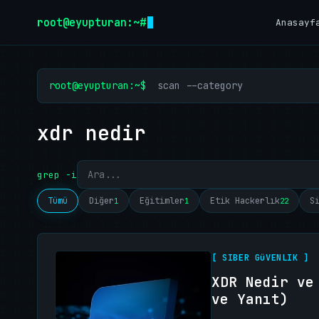
İçeriğe geç
root@eyupturan:~#
Anasayf
root@eyupturan:~$
scan --category
xdr nedir
grep -i
Tümü
Diğer
Eğitimler
Etik Hackerlık
S
1
1
22
[ SIBER GüVENLIK ]
XDR Nedir ve
ve Yanıt)