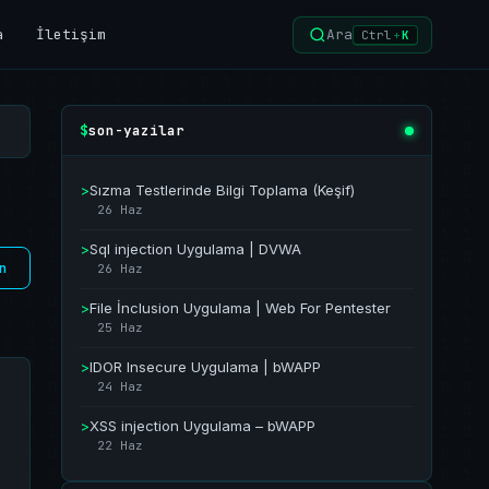
a
İletişim
Ara
Ctrl
+
K
son-yazilar
$
>
Sızma Testlerinde Bilgi Toplama (Keşif)
26 Haz
>
Sql injection Uygulama | DVWA
n
26 Haz
>
File İnclusion Uygulama | Web For Pentester
25 Haz
>
IDOR Insecure Uygulama | bWAPP
24 Haz
>
XSS injection Uygulama – bWAPP
a
22 Haz