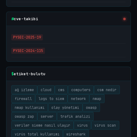
cve-takibi
#
PYSEC-2025-19
PYSEC-2024-115
etiket-bulutu
$
ağ izleme
cloud
cms
computers
csm nedir
firewall
logs to siem
network
nmap
nmap kullanımı
olay yönetimi
owasp
owasp zap
server
trafik analizi
veriler sieme nasıl ulaşır
virus
virus scan
virüs total kullanımı
wireshark