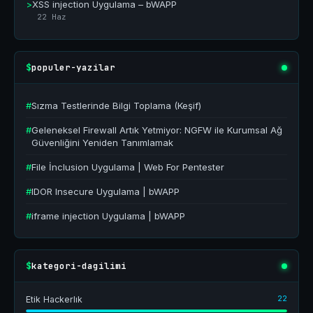
>
XSS injection Uygulama – bWAPP
22 Haz
populer-yazilar
$
#
Sızma Testlerinde Bilgi Toplama (Keşif)
#
Geleneksel Firewall Artık Yetmiyor: NGFW ile Kurumsal Ağ
Güvenliğini Yeniden Tanımlamak
#
File İnclusion Uygulama | Web For Pentester
#
IDOR Insecure Uygulama | bWAPP
#
iframe injection Uygulama | bWAPP
kategori-dagilimi
$
22
Etik Hackerlık