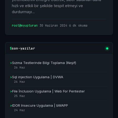
hızlı ve etkili bir şekilde tespit etmeyi ve
durdurmayı…
root@eyupturan
|
30 Haziran 2024
|
6 dk okuma
son-yazilar
$
>
Sızma Testlerinde Bilgi Toplama (Keşif)
26 Haz
>
Sql injection Uygulama | DVWA
26 Haz
>
File İnclusion Uygulama | Web For Pentester
25 Haz
>
IDOR Insecure Uygulama | bWAPP
24 Haz