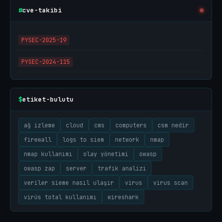
cve-takibi
#
PYSEC-2025-19
PYSEC-2024-115
etiket-bulutu
$
ağ izleme
cloud
cms
computers
csm nedir
firewall
logs to siem
network
nmap
nmap kullanımı
olay yönetimi
owasp
owasp zap
server
trafik analizi
veriler sieme nasıl ulaşır
virus
virus scan
virüs total kullanımı
wireshark