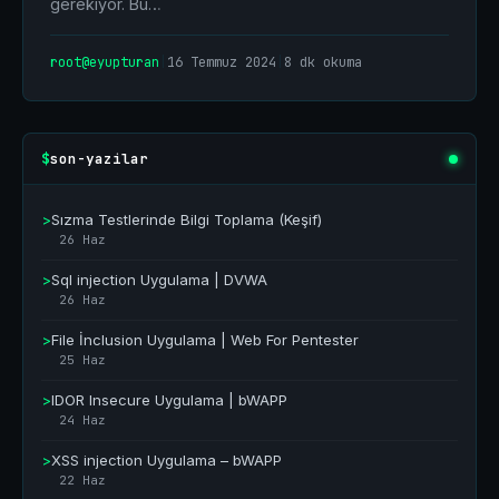
gerekiyor. Bu…
root@eyupturan
|
16 Temmuz 2024
|
8 dk okuma
son-yazilar
$
>
Sızma Testlerinde Bilgi Toplama (Keşif)
26 Haz
>
Sql injection Uygulama | DVWA
26 Haz
>
File İnclusion Uygulama | Web For Pentester
25 Haz
>
IDOR Insecure Uygulama | bWAPP
24 Haz
>
XSS injection Uygulama – bWAPP
22 Haz