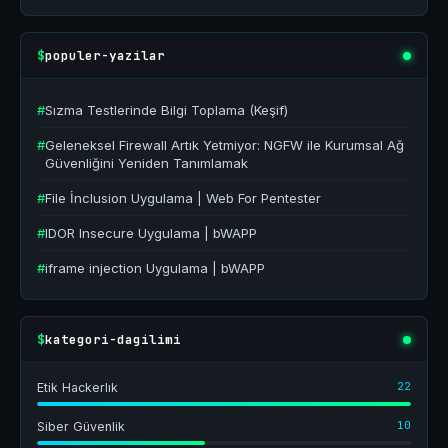
populer-yazilar
$
#
Sızma Testlerinde Bilgi Toplama (Keşif)
#
Geleneksel Firewall Artık Yetmiyor: NGFW ile Kurumsal Ağ
Güvenliğini Yeniden Tanımlamak
#
File İnclusion Uygulama | Web For Pentester
#
IDOR Insecure Uygulama | bWAPP
#
iframe injection Uygulama | bWAPP
kategori-dagilimi
$
22
Etik Hackerlık
10
Siber Güvenlik