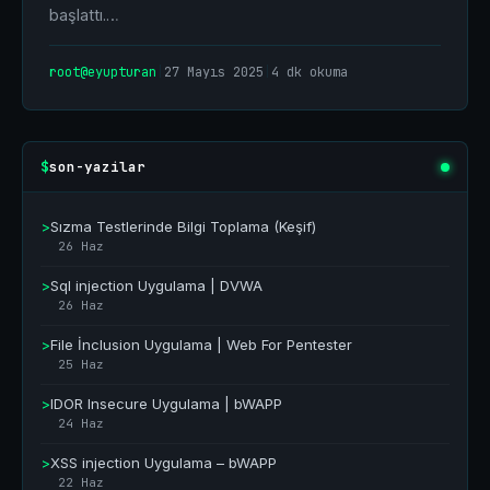
başlattı.…
root@eyupturan
|
27 Mayıs 2025
|
4 dk okuma
son-yazilar
$
>
Sızma Testlerinde Bilgi Toplama (Keşif)
26 Haz
>
Sql injection Uygulama | DVWA
26 Haz
>
File İnclusion Uygulama | Web For Pentester
25 Haz
>
IDOR Insecure Uygulama | bWAPP
24 Haz
>
XSS injection Uygulama – bWAPP
22 Haz