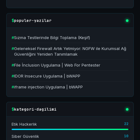
populer-yazilar
$
#
Sızma Testlerinde Bilgi Toplama (Keşif)
#
Geleneksel Firewall Artık Yetmiyor: NGFW ile Kurumsal Ağ
Güvenliğini Yeniden Tanımlamak
#
File İnclusion Uygulama | Web For Pentester
#
IDOR Insecure Uygulama | bWAPP
#
iframe injection Uygulama | bWAPP
kategori-dagilimi
$
22
Etik Hackerlık
10
Siber Güvenlik