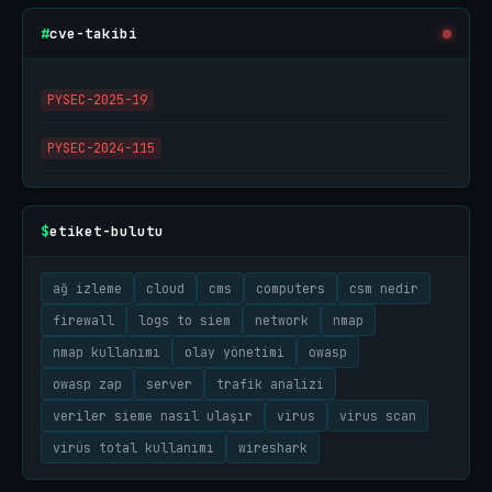
cve-takibi
#
PYSEC-2025-19
PYSEC-2024-115
etiket-bulutu
$
ağ izleme
cloud
cms
computers
csm nedir
firewall
logs to siem
network
nmap
nmap kullanımı
olay yönetimi
owasp
owasp zap
server
trafik analizi
veriler sieme nasıl ulaşır
virus
virus scan
virüs total kullanımı
wireshark