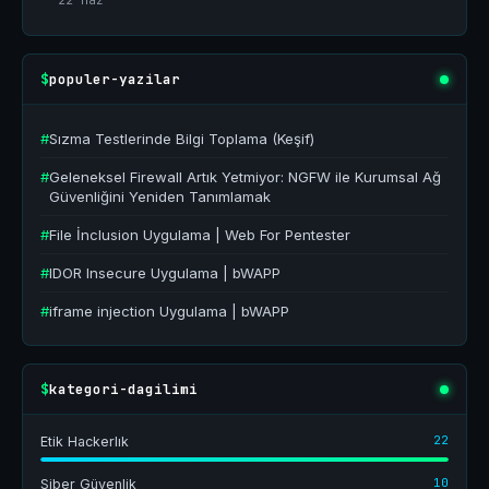
22 Haz
populer-yazilar
$
#
Sızma Testlerinde Bilgi Toplama (Keşif)
#
Geleneksel Firewall Artık Yetmiyor: NGFW ile Kurumsal Ağ
Güvenliğini Yeniden Tanımlamak
#
File İnclusion Uygulama | Web For Pentester
#
IDOR Insecure Uygulama | bWAPP
#
iframe injection Uygulama | bWAPP
kategori-dagilimi
$
22
Etik Hackerlık
10
Siber Güvenlik