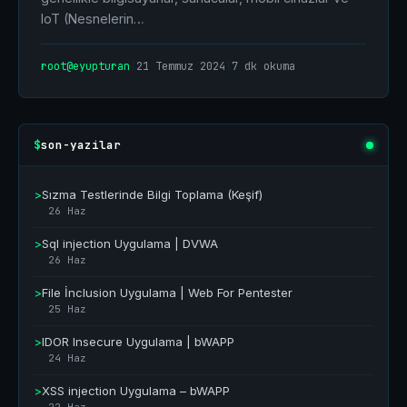
IoT (Nesnelerin…
root@eyupturan
|
21 Temmuz 2024
|
7 dk okuma
son-yazilar
$
>
Sızma Testlerinde Bilgi Toplama (Keşif)
26 Haz
>
Sql injection Uygulama | DVWA
26 Haz
>
File İnclusion Uygulama | Web For Pentester
25 Haz
>
IDOR Insecure Uygulama | bWAPP
24 Haz
>
XSS injection Uygulama – bWAPP