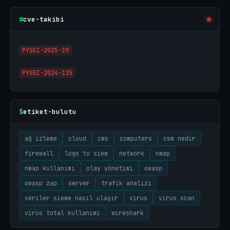
cve-takibi
#
PYSEC-2025-19
PYSEC-2024-115
etiket-bulutu
$
ağ izleme
cloud
cms
computers
csm nedir
firewall
logs to siem
network
nmap
nmap kullanımı
olay yönetimi
owasp
owasp zap
server
trafik analizi
veriler sieme nasıl ulaşır
virus
virus scan
virüs total kullanımı
wireshark