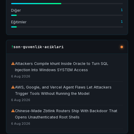
1
Diğer
1
Eğitimler
son-guvenlik-aciklari
!
⚠
Attackers Compile khunt Inside Oracle to Turn SQL
Injection Into Windows SYSTEM Access
6 Aug 2026
⚠
AWS, Google, and Vercel Agent Flaws Let Attackers
Trigger Tools Without Running the Model
6 Aug 2026
⚠
Chinese-Made Zbtlink Routers Ship With Backdoor That
Opens Unauthenticated Root Shells
6 Aug 2026