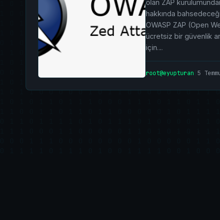
olan ZAP kurulumundan 
hakkında bahsedeceği
OWASP ZAP (Open Web A
ücretsiz bir güvenlik a
için…
root@eyupturan
|
5 Temm