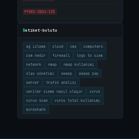
PYSEC-2024-115
etiket-bulutu
$
ağ izleme
cloud
cms
computers
csm nedir
firewall
logs to siem
network
nmap
nmap kullanımı
olay yönetimi
owasp
owasp zap
server
trafik analizi
veriler sieme nasıl ulaşır
virus
virus scan
virüs total kullanımı
wireshark