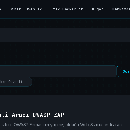
a
Siber Güvenlik
Etik Hackerlık
Diğer
Hakkımd
Sca
iber Güvenlik
10
sti Aracı OWASP ZAP
izlere OWASP Firmasının yapmış olduğu Web Sızma testi aracı