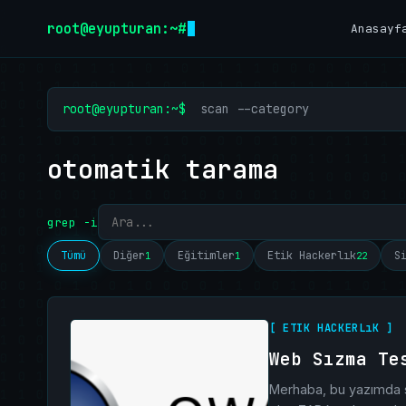
İçeriğe geç
root@eyupturan:~#
Anasayf
root@eyupturan:~$
scan --category
otomatik tarama
grep -i
Tümü
Diğer
Eğitimler
Etik Hackerlık
S
1
1
22
[ ETIK HACKERLıK ]
Web Sızma Te
Merhaba, bu yazımda s