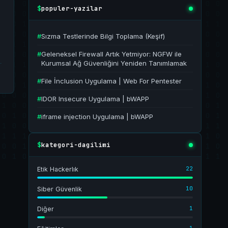
populer-yazilar
$
#
Sızma Testlerinde Bilgi Toplama (Keşif)
#
Geleneksel Firewall Artık Yetmiyor: NGFW ile
Kurumsal Ağ Güvenliğini Yeniden Tanımlamak
#
File İnclusion Uygulama | Web For Pentester
#
IDOR Insecure Uygulama | bWAPP
#
iframe injection Uygulama | bWAPP
kategori-dagilimi
$
22
Etik Hackerlık
10
Siber Güvenlik
1
Diğer