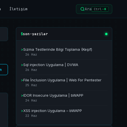
a
İletişim
Ara
Ctrl
+
K
son-yazilar
$
>
Sızma Testlerinde Bilgi Toplama (Keşif)
26 Haz
>
Sql injection Uygulama | DVWA
n
26 Haz
>
File İnclusion Uygulama | Web For Pentester
25 Haz
>
IDOR Insecure Uygulama | bWAPP
24 Haz
>
XSS injection Uygulama – bWAPP
22 Haz