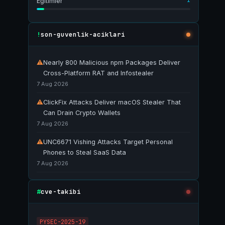
1
Eğitimler
son-guvenlik-aciklari
!
⚠
Nearly 800 Malicious npm Packages Deliver
Cross-Platform RAT and Infostealer
7 Aug 2026
⚠
ClickFix Attacks Deliver macOS Stealer That
Can Drain Crypto Wallets
7 Aug 2026
⚠
UNC6671 Vishing Attacks Target Personal
Phones to Steal SaaS Data
7 Aug 2026
cve-takibi
#
PYSEC-2025-19