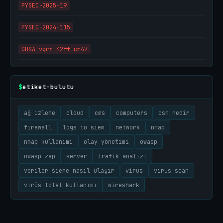
PYSEC-2025-19
PYSEC-2024-115
GHSA-vgrr-42ff-cr47
etiket-bulutu
$
ağ izleme
cloud
cms
computers
csm nedir
firewall
logs to siem
network
nmap
nmap kullanımı
olay yönetimi
owasp
owasp zap
server
trafik analizi
veriler sieme nasıl ulaşır
virus
virus scan
virüs total kullanımı
wireshark