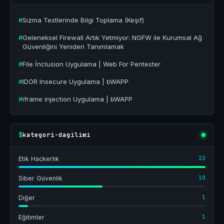
#
Sızma Testlerinde Bilgi Toplama (Keşif)
#
Geleneksel Firewall Artık Yetmiyor: NGFW ile Kurumsal Ağ
Güvenliğini Yeniden Tanımlamak
#
File İnclusion Uygulama | Web For Pentester
#
IDOR Insecure Uygulama | bWAPP
#
iframe injection Uygulama | bWAPP
kategori-dagilimi
$
22
Etik Hackerlık
10
Siber Güvenlik
1
Diğer
1
Eğitimler