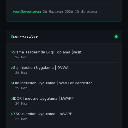
root@eyupturan
|
26 Haziran 2026
|
10 dk okuma
son-yazilar
$
>
Sızma Testlerinde Bilgi Toplama (Keşif)
26 Haz
>
Sql injection Uygulama | DVWA
26 Haz
>
File İnclusion Uygulama | Web For Pentester
25 Haz
>
IDOR Insecure Uygulama | bWAPP
24 Haz
>
XSS injection Uygulama – bWAPP
22 Haz