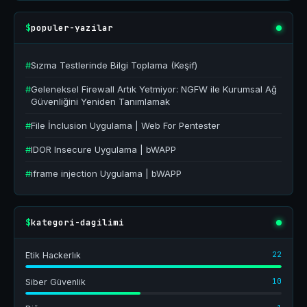
populer-yazilar
$
#
Sızma Testlerinde Bilgi Toplama (Keşif)
#
Geleneksel Firewall Artık Yetmiyor: NGFW ile Kurumsal Ağ
Güvenliğini Yeniden Tanımlamak
#
File İnclusion Uygulama | Web For Pentester
#
IDOR Insecure Uygulama | bWAPP
#
iframe injection Uygulama | bWAPP
kategori-dagilimi
$
22
Etik Hackerlık
10
Siber Güvenlik