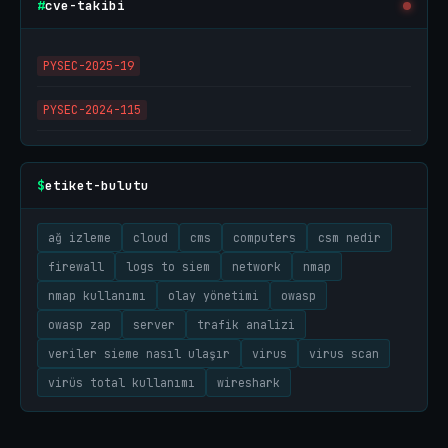
cve-takibi
#
PYSEC-2025-19
PYSEC-2024-115
etiket-bulutu
$
ağ izleme
cloud
cms
computers
csm nedir
firewall
logs to siem
network
nmap
nmap kullanımı
olay yönetimi
owasp
owasp zap
server
trafik analizi
veriler sieme nasıl ulaşır
virus
virus scan
virüs total kullanımı
wireshark