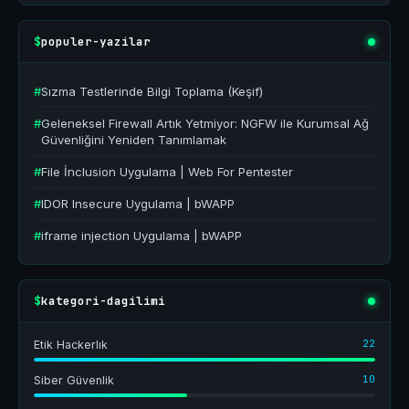
populer-yazilar
$
#
Sızma Testlerinde Bilgi Toplama (Keşif)
#
Geleneksel Firewall Artık Yetmiyor: NGFW ile Kurumsal Ağ
Güvenliğini Yeniden Tanımlamak
#
File İnclusion Uygulama | Web For Pentester
#
IDOR Insecure Uygulama | bWAPP
#
iframe injection Uygulama | bWAPP
kategori-dagilimi
$
22
Etik Hackerlık
10
Siber Güvenlik