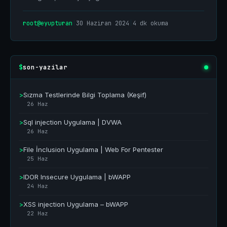
root@eyupturan
|
30 Haziran 2024
|
4 dk okuma
son-yazilar
$
>
Sızma Testlerinde Bilgi Toplama (Keşif)
26 Haz
>
Sql injection Uygulama | DVWA
26 Haz
>
File İnclusion Uygulama | Web For Pentester
25 Haz
>
IDOR Insecure Uygulama | bWAPP
24 Haz
>
XSS injection Uygulama – bWAPP
22 Haz