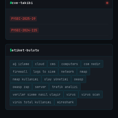
cve-takibi
#
PYSEC-2025-19
PYSEC-2024-115
etiket-bulutu
$
ağ izleme
cloud
cms
computers
csm nedir
firewall
logs to siem
network
nmap
nmap kullanımı
olay yönetimi
owasp
owasp zap
server
trafik analizi
veriler sieme nasıl ulaşır
virus
virus scan
virüs total kullanımı
wireshark