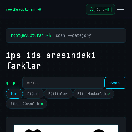
İçeriğe geç
root@eyupturan:~#
Ctrl
+
K
root@eyupturan:~$
scan --category
ips ids arasındaki
farklar
grep -i
Scan
Tümü
Diğer
Eğitimler
Etik Hackerlık
1
1
22
Siber Güvenlik
10