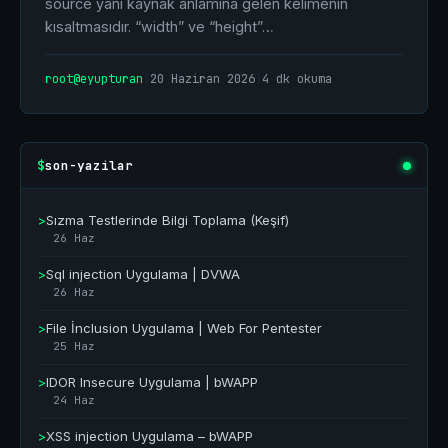
source yani kaynak anlamına gelen kelimenin
kısaltmasıdır. “width” ve “height”…
root@eyupturan
|
20 Haziran 2026
|
4 dk okuma
son-yazilar
$
>
Sızma Testlerinde Bilgi Toplama (Keşif)
26 Haz
>
Sql injection Uygulama | DVWA
26 Haz
>
File İnclusion Uygulama | Web For Pentester
25 Haz
>
IDOR Insecure Uygulama | bWAPP
24 Haz
>
XSS injection Uygulama – bWAPP