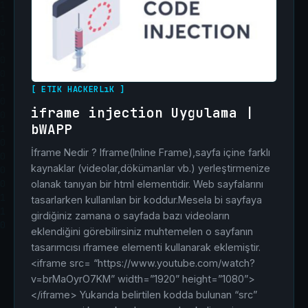
[ ETIK HACKERLıK ]
iframe injection Uygulama |
bWAPP
İframe Nedir ? Iframe(Inline Frame),sayfa içine farklı
kaynaklar (videolar,dökümanlar vb.) yerleştirmenize
olanak tanıyan bir html elementidir. Web sayfalarını
tasarlarken kullanılan bir koddur.Mesela bi sayfaya
girdiğiniz zamana o sayfada bazı videoların
eklendiğini görebilirsiniz muhtemelen o sayfanın
tasarımcısı ıframee elementi kullanarak eklemiştir.
<iframe src= “https://www.youtube.com/watch?
v=brMaOyrO7KM” width=”1920” height=”1080”>
</iframe> Yukarıda belirtilen kodda bulunan “src”