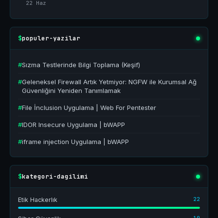
22 Haz
populer-yazilar
$
#
Sızma Testlerinde Bilgi Toplama (Keşif)
#
Geleneksel Firewall Artık Yetmiyor: NGFW ile Kurumsal Ağ
Güvenliğini Yeniden Tanımlamak
#
File İnclusion Uygulama | Web For Pentester
#
IDOR Insecure Uygulama | bWAPP
#
iframe injection Uygulama | bWAPP
kategori-dagilimi
$
22
Etik Hackerlık