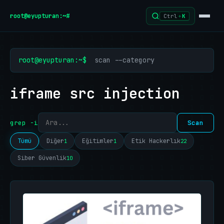
İçeriğe geç
root@eyupturan:~#
Ctrl
+
K
root@eyupturan:~$
scan --category
iframe src injection
grep -i
Scan
Tümü
Diğer
Eğitimler
Etik Hackerlık
1
1
22
Siber Güvenlik
10