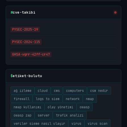
cve-takibi
#
PYSEC-2025-19
PYSEC-2024-115
GHSA-vgrr-42ff-cr47
etiket-bulutu
$
ağ izleme
cloud
cms
computers
csm nedir
firewall
logs to siem
network
nmap
nmap kullanımı
olay yönetimi
owasp
owasp zap
server
trafik analizi
veriler sieme nasıl ulaşır
virus
virus scan