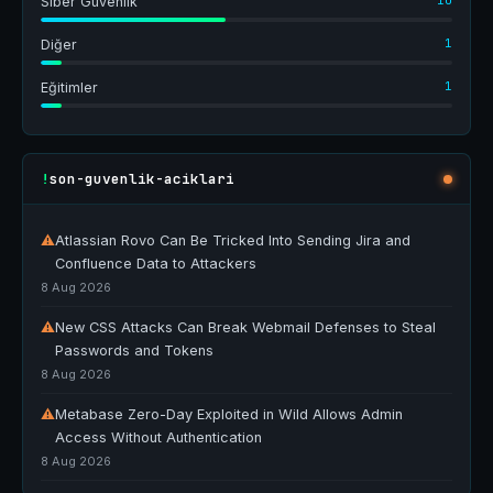
10
Siber Güvenlik
1
Diğer
1
Eğitimler
son-guvenlik-aciklari
!
⚠
Atlassian Rovo Can Be Tricked Into Sending Jira and
Confluence Data to Attackers
8 Aug 2026
⚠
New CSS Attacks Can Break Webmail Defenses to Steal
Passwords and Tokens
8 Aug 2026
⚠
Metabase Zero-Day Exploited in Wild Allows Admin
Access Without Authentication
8 Aug 2026