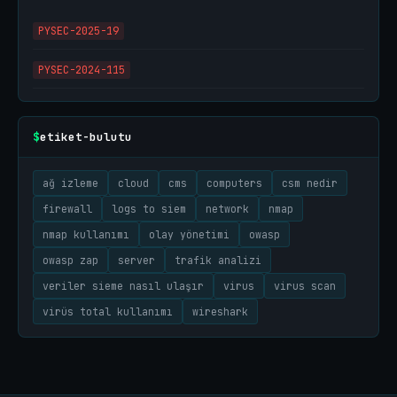
PYSEC-2025-19
PYSEC-2024-115
etiket-bulutu
$
ağ izleme
cloud
cms
computers
csm nedir
firewall
logs to siem
network
nmap
nmap kullanımı
olay yönetimi
owasp
owasp zap
server
trafik analizi
veriler sieme nasıl ulaşır
virus
virus scan
virüs total kullanımı
wireshark