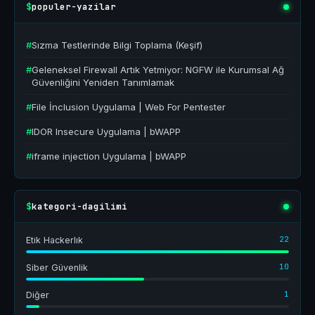
populer-yazilar
$
#
Sızma Testlerinde Bilgi Toplama (Keşif)
#
Geleneksel Firewall Artık Yetmiyor: NGFW ile Kurumsal Ağ
Güvenliğini Yeniden Tanımlamak
#
File İnclusion Uygulama | Web For Pentester
#
IDOR Insecure Uygulama | bWAPP
#
iframe injection Uygulama | bWAPP
kategori-dagilimi
$
22
Etik Hackerlık
10
Siber Güvenlik
1
Diğer