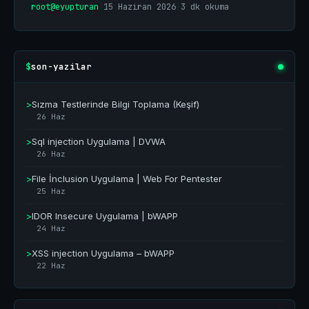
root@eyupturan
|
15 Haziran 2026
|
3 dk okuma
son-yazilar
$
>
Sızma Testlerinde Bilgi Toplama (Keşif)
26 Haz
>
Sql injection Uygulama | DVWA
26 Haz
>
File İnclusion Uygulama | Web For Pentester
25 Haz
>
IDOR Insecure Uygulama | bWAPP
24 Haz
>
XSS injection Uygulama – bWAPP
22 Haz