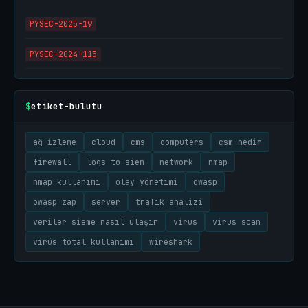
PYSEC-2025-19
PYSEC-2024-115
etiket-bulutu
$
ağ izleme
cloud
cms
computers
csm nedir
firewall
logs to siem
network
nmap
nmap kullanımı
olay yönetimi
owasp
owasp zap
server
trafik analizi
veriler sieme nasıl ulaşır
virus
virus scan
virüs total kullanımı
wireshark