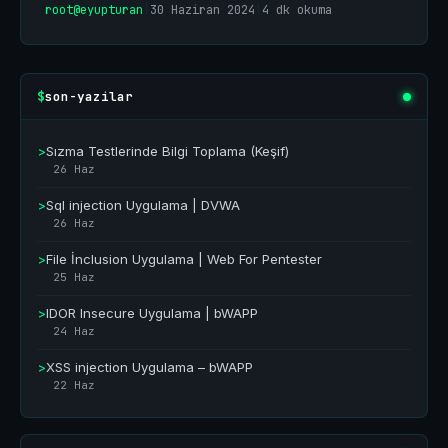
root@eyupturan
|
30 Haziran 2024
|
4 dk okuma
son-yazilar
$
>
Sızma Testlerinde Bilgi Toplama (Keşif)
26 Haz
>
Sql injection Uygulama | DVWA
26 Haz
>
File İnclusion Uygulama | Web For Pentester
25 Haz
>
IDOR Insecure Uygulama | bWAPP
24 Haz
>
XSS injection Uygulama – bWAPP
22 Haz