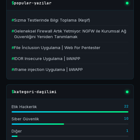
populer-yazilar
$
#
Sızma Testlerinde Bilgi Toplama (Keşif)
#
Geleneksel Firewall Artık Yetmiyor: NGFW ile Kurumsal Ağ
Güvenliğini Yeniden Tanımlamak
#
File İnclusion Uygulama | Web For Pentester
#
IDOR Insecure Uygulama | bWAPP
#
iframe injection Uygulama | bWAPP
kategori-dagilimi
$
22
Etik Hackerlık
10
Siber Güvenlik
1
Diğer