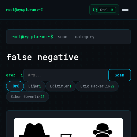
İçeriğe geç
root@eyupturan:~#
Ctrl
+
K
root@eyupturan:~$
scan --category
false negative
grep -i
Scan
Tümü
Diğer
Eğitimler
Etik Hackerlık
1
1
22
Siber Güvenlik
10