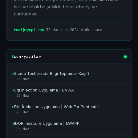
hızlı ve etkili bir şekilde tespit etmeyi ve
durdurmayı…
root@eyupturan
|
30 Haziran 2024
|
6 dk okuma
son-yazilar
$
>
Sızma Testlerinde Bilgi Toplama (Keşif)
26 Haz
>
Sql injection Uygulama | DVWA
26 Haz
>
File İnclusion Uygulama | Web For Pentester
25 Haz
>
IDOR Insecure Uygulama | bWAPP
24 Haz