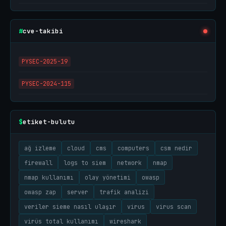
cve-takibi
#
PYSEC-2025-19
PYSEC-2024-115
etiket-bulutu
$
ağ izleme
cloud
cms
computers
csm nedir
firewall
logs to siem
network
nmap
nmap kullanımı
olay yönetimi
owasp
owasp zap
server
trafik analizi
veriler sieme nasıl ulaşır
virus
virus scan
virüs total kullanımı
wireshark