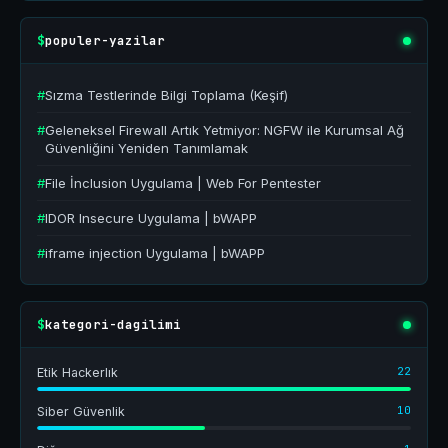
populer-yazilar
$
#
Sızma Testlerinde Bilgi Toplama (Keşif)
#
Geleneksel Firewall Artık Yetmiyor: NGFW ile Kurumsal Ağ
Güvenliğini Yeniden Tanımlamak
#
File İnclusion Uygulama | Web For Pentester
#
IDOR Insecure Uygulama | bWAPP
#
iframe injection Uygulama | bWAPP
kategori-dagilimi
$
22
Etik Hackerlık
10
Siber Güvenlik