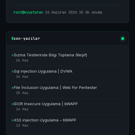
root@eyupturan
|
26 Haziran 2026
|
10 dk okuma
son-yazilar
$
>
Sızma Testlerinde Bilgi Toplama (Keşif)
26 Haz
>
Sql injection Uygulama | DVWA
26 Haz
>
File İnclusion Uygulama | Web For Pentester
25 Haz
>
IDOR Insecure Uygulama | bWAPP
24 Haz
>
XSS injection Uygulama – bWAPP
22 Haz