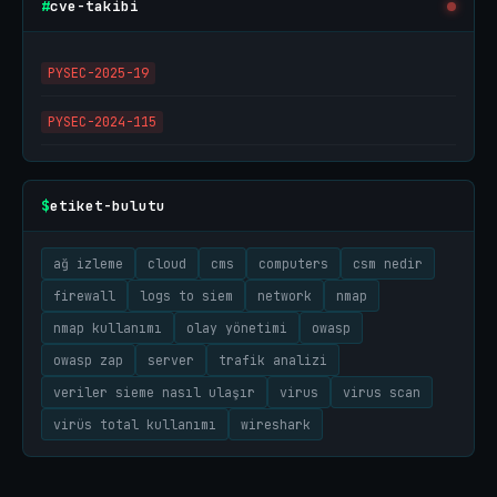
cve-takibi
#
PYSEC-2025-19
PYSEC-2024-115
etiket-bulutu
$
ağ izleme
cloud
cms
computers
csm nedir
firewall
logs to siem
network
nmap
nmap kullanımı
olay yönetimi
owasp
owasp zap
server
trafik analizi
veriler sieme nasıl ulaşır
virus
virus scan
virüs total kullanımı
wireshark