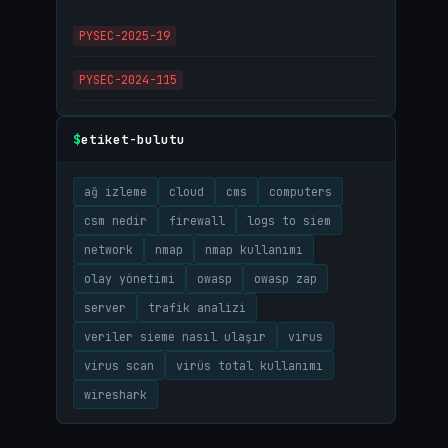
PYSEC-2025-19
PYSEC-2024-115
etiket-bulutu
$
ağ izleme
cloud
cms
computers
csm nedir
firewall
logs to siem
network
nmap
nmap kullanımı
olay yönetimi
owasp
owasp zap
server
trafik analizi
veriler sieme nasıl ulaşır
virus
virus scan
virüs total kullanımı
wireshark