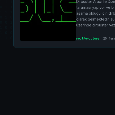
Dirbuster Aracı İle Diz
taraması yapıyor ve biz
aşama olduğu için dirbu
olarak gelmektedir. su
üzerinde dirbuster yaza
root@eyupturan
|
25 Tem