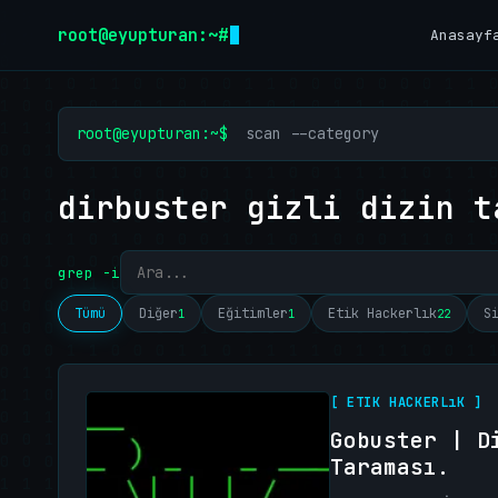
İçeriğe geç
root@eyupturan:~#
Anasayf
root@eyupturan:~$
scan --category
dirbuster gizli dizin t
grep -i
Tümü
Diğer
Eğitimler
Etik Hackerlık
S
1
1
22
[ ETIK HACKERLıK ]
Gobuster | D
Taraması.