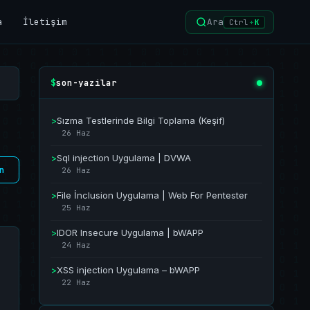
a
İletişim
Ara
Ctrl
+
K
son-yazilar
$
>
Sızma Testlerinde Bilgi Toplama (Keşif)
26 Haz
>
Sql injection Uygulama | DVWA
n
26 Haz
>
File İnclusion Uygulama | Web For Pentester
25 Haz
>
IDOR Insecure Uygulama | bWAPP
24 Haz
>
XSS injection Uygulama – bWAPP
22 Haz