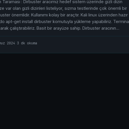
in Taraması : Dirbuster aracımız hedef sistem üzerinde gizli dizin
e var olan gizli dizinleri listeliyor, sızma testlerinde çok önemli bir
ster önemlidir. Kullanımı kolay bir araçtır. Kali linux üzerinden hazır
do apt-get install dirbuster komutuyla yükleme yapabiliriz. Termina
rak çalıştırabiliriz. Basit bir arayüze sahip. Dirbuster aracının…
muz 2024
|
3 dk okuma