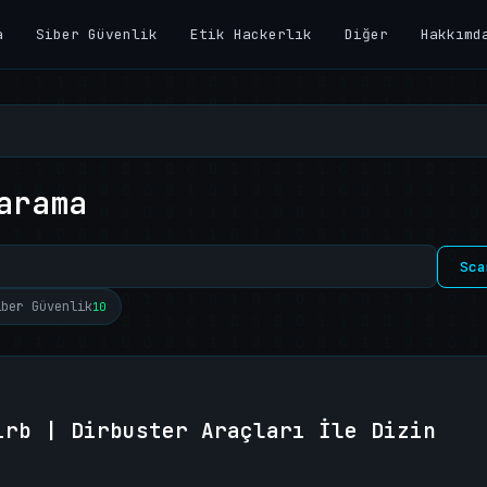
a
Siber Güvenlik
Etik Hackerlık
Diğer
Hakkımd
arama
Sca
iber Güvenlik
10
irb | Dirbuster Araçları İle Dizin