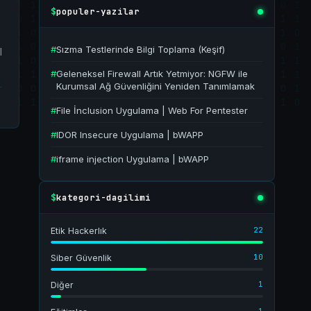
populer-yazilar
$
#
Sızma Testlerinde Bilgi Toplama (Keşif)
l
#
Geleneksel Firewall Artık Yetmiyor: NGFW ile
Kurumsal Ağ Güvenliğini Yeniden Tanımlamak
#
File İnclusion Uygulama | Web For Pentester
#
IDOR Insecure Uygulama | bWAPP
#
iframe injection Uygulama | bWAPP
kategori-dagilimi
$
22
Etik Hackerlık
10
Siber Güvenlik
1
Diğer