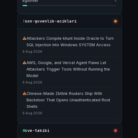
1
Eğitimler
son-guvenlik-aciklari
!
⚠
Attackers Compile khunt Inside Oracle to Turn
SQL Injection Into Windows SYSTEM Access
6 Aug 2026
⚠
AWS, Google, and Vercel Agent Flaws Let
Attackers Trigger Tools Without Running the
Model
6 Aug 2026
⚠
Chinese-Made Zbtlink Routers Ship With
Backdoor That Opens Unauthenticated Root
Shells
6 Aug 2026
cve-takibi
#